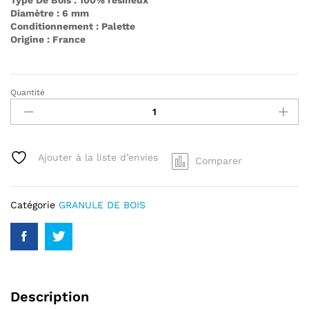
Type De Bois : 100% résineux
Diamètre : 6 mm
Conditionnement : Palette
Origine : France
Quantité
Pellet
Valboval
-
Palette
de
Ajouter à la liste d’envies
Comparer
65
sacs
de
Catégorie
GRANULE DE BOIS
15
kg
quantity
Description