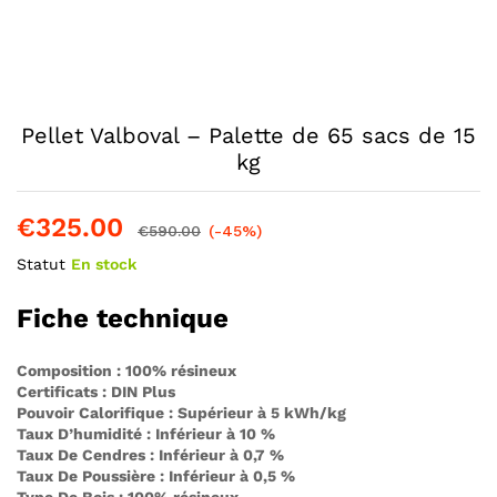
Pellet Valboval – Palette de 65 sacs de 15
kg
€
325.00
€
590.00
(-45%)
Statut
En stock
Fiche technique
Composition : 100% résineux
Certificats : DIN Plus
Pouvoir Calorifique : Supérieur à 5 kWh/kg
Taux D’humidité : Inférieur à 10 %
Taux De Cendres : Inférieur à 0,7 %
Taux De Poussière : Inférieur à 0,5 %