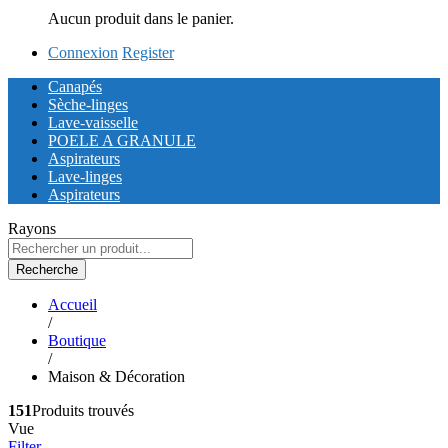
Aucun produit dans le panier.
Connexion
Register
Canapés
Sèche-linges
Lave-vaisselle
POELE A GRANULE
Aspirateurs
Lave-linges
Aspirateurs
Rayons
Recherche
Accueil
/
Boutique
/
Maison & Décoration
151
Produits trouvés
Vue
Filter