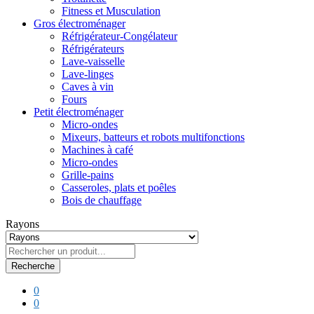
Fitness et Musculation
Gros électroménager
Réfrigérateur-Congélateur
Réfrigérateurs
Lave-vaisselle
Lave-linges
Caves à vin
Fours
Petit électroménager
Micro-ondes
Mixeurs, batteurs et robots multifonctions
Machines à café
Micro-ondes
Grille-pains
Casseroles, plats et poêles
Bois de chauffage
Rayons
Recherche
0
0