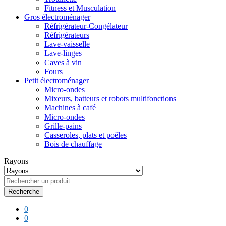
Fitness et Musculation
Gros électroménager
Réfrigérateur-Congélateur
Réfrigérateurs
Lave-vaisselle
Lave-linges
Caves à vin
Fours
Petit électroménager
Micro-ondes
Mixeurs, batteurs et robots multifonctions
Machines à café
Micro-ondes
Grille-pains
Casseroles, plats et poêles
Bois de chauffage
Rayons
Recherche
0
0