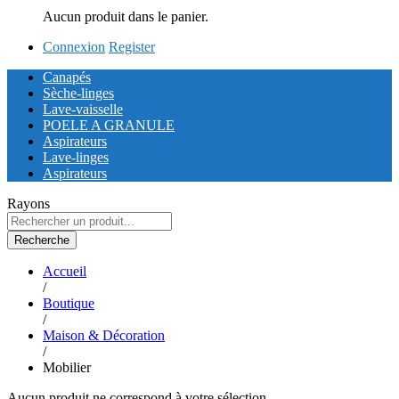
Aucun produit dans le panier.
Connexion
Register
Canapés
Sèche-linges
Lave-vaisselle
POELE A GRANULE
Aspirateurs
Lave-linges
Aspirateurs
Rayons
Recherche
Accueil
/
Boutique
/
Maison & Décoration
/
Mobilier
Aucun produit ne correspond à votre sélection.