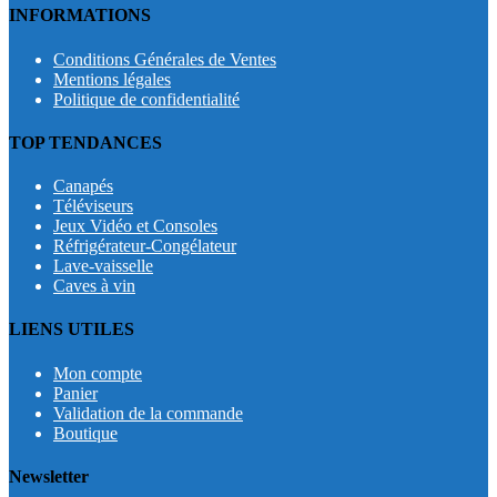
INFORMATIONS
Conditions Générales de Ventes
Mentions légales
Politique de confidentialité
TOP TENDANCES
Canapés
Téléviseurs
Jeux Vidéo et Consoles
Réfrigérateur-Congélateur
Lave-vaisselle
Caves à vin
LIENS UTILES
Mon compte
Panier
Validation de la commande
Boutique
Newsletter