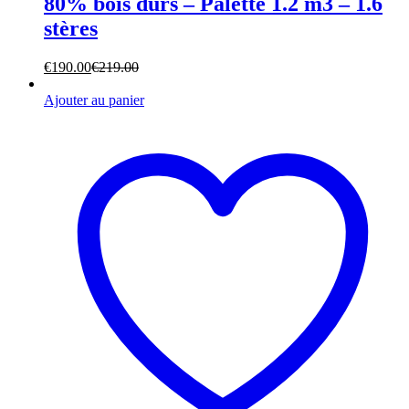
80% bois durs – Palette 1.2 m3 – 1.6
stères
€
190.00
€
219.00
Ajouter au panier