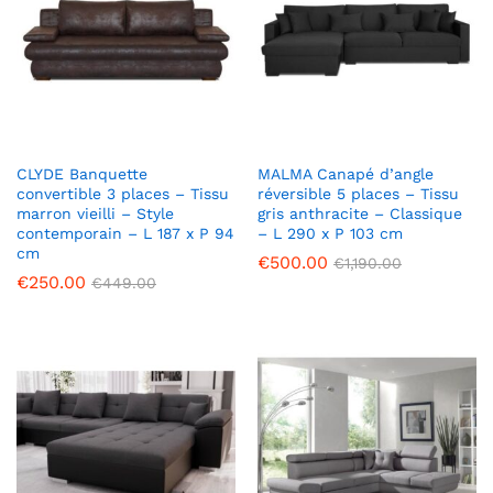
CLYDE Banquette
MALMA Canapé d’angle
convertible 3 places – Tissu
réversible 5 places – Tissu
marron vieilli – Style
gris anthracite – Classique
contemporain – L 187 x P 94
– L 290 x P 103 cm
cm
€
500.00
€
1,190.00
€
250.00
€
449.00