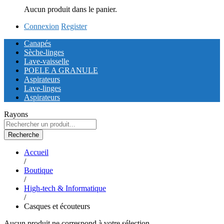
Aucun produit dans le panier.
Connexion
Register
Canapés
Sèche-linges
Lave-vaisselle
POELE A GRANULE
Aspirateurs
Lave-linges
Aspirateurs
Rayons
Recherche
Accueil
/
Boutique
/
High-tech & Informatique
/
Casques et écouteurs
Aucun produit ne correspond à votre sélection.