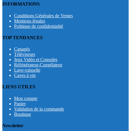
INFORMATIONS
Conditions Générales de Ventes
Mentions légales
Politique de confidentialité
TOP TENDANCES
Canapés
Téléviseurs
Jeux Vidéo et Consoles
Réfrigérateur-Congélateur
Lave-vaisselle
Caves à vin
LIENS UTILES
Mon compte
Panier
Validation de la commande
Boutique
Newsletter