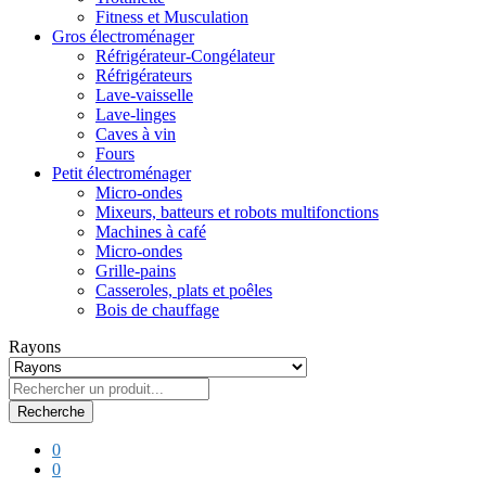
Fitness et Musculation
Gros électroménager
Réfrigérateur-Congélateur
Réfrigérateurs
Lave-vaisselle
Lave-linges
Caves à vin
Fours
Petit électroménager
Micro-ondes
Mixeurs, batteurs et robots multifonctions
Machines à café
Micro-ondes
Grille-pains
Casseroles, plats et poêles
Bois de chauffage
Rayons
Recherche
0
0