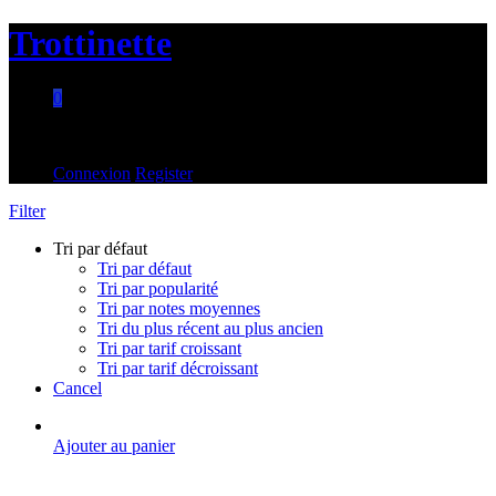
Trottinette
0
Aucun produit dans le panier.
Connexion
Register
Filter
Tri par défaut
Tri par défaut
Tri par popularité
Tri par notes moyennes
Tri du plus récent au plus ancien
Tri par tarif croissant
Tri par tarif décroissant
Cancel
Ajouter au panier