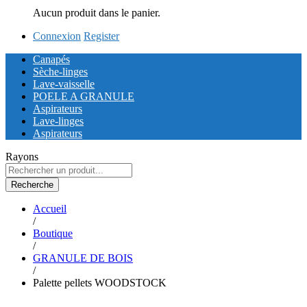
Aucun produit dans le panier.
Connexion
Register
Canapés
Sèche-linges
Lave-vaisselle
POELE A GRANULE
Aspirateurs
Lave-linges
Aspirateurs
Rayons
Recherche
Accueil
/
Boutique
/
GRANULE DE BOIS
/
Palette pellets WOODSTOCK