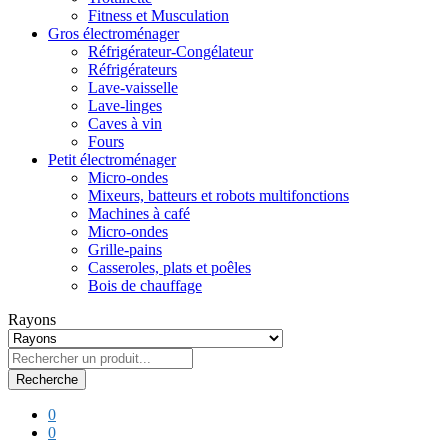
Fitness et Musculation
Gros électroménager
Réfrigérateur-Congélateur
Réfrigérateurs
Lave-vaisselle
Lave-linges
Caves à vin
Fours
Petit électroménager
Micro-ondes
Mixeurs, batteurs et robots multifonctions
Machines à café
Micro-ondes
Grille-pains
Casseroles, plats et poêles
Bois de chauffage
Rayons
Recherche
0
0