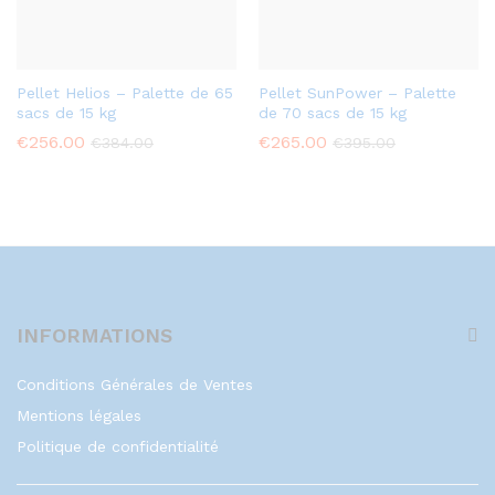
Pellet Helios – Palette de 65
Pellet SunPower – Palette
sacs de 15 kg
de 70 sacs de 15 kg
€
256.00
€
265.00
€
384.00
€
395.00
INFORMATIONS
Conditions Générales de Ventes
Mentions légales
Politique de confidentialité