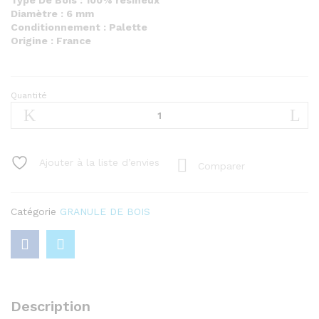
Type De Bois : 100% résineux
Diamètre : 6 mm
Conditionnement : Palette
Origine : France
Quantité
Pellet
Valboval
-
Palette
de
Ajouter à la liste d’envies
Comparer
65
sacs
de
Catégorie
GRANULE DE BOIS
15
kg
quantity
Description