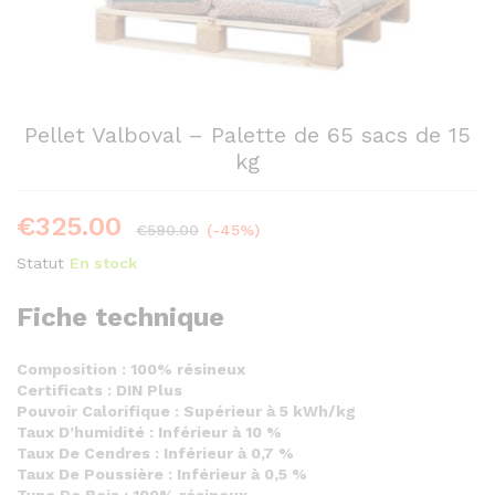
Pellet Valboval – Palette de 65 sacs de 15
kg
€
325.00
€
590.00
(-45%)
Statut
En stock
Fiche technique
Composition : 100% résineux
Certificats : DIN Plus
Pouvoir Calorifique : Supérieur à 5 kWh/kg
Taux D’humidité : Inférieur à 10 %
Taux De Cendres : Inférieur à 0,7 %
Taux De Poussière : Inférieur à 0,5 %