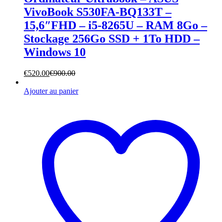
VivoBook S530FA-BQ133T –
15,6″FHD – i5-8265U – RAM 8Go –
Stockage 256Go SSD + 1To HDD –
Windows 10
€
520.00
€
900.00
Ajouter au panier