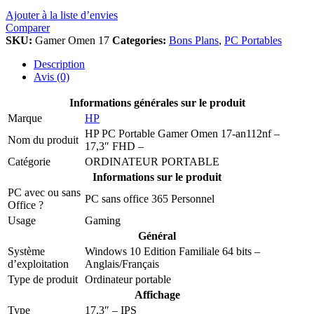
Ajouter à la liste d’envies
Comparer
SKU:
Gamer Omen 17
Categories:
Bons Plans
,
PC Portables
Description
Avis (0)
Informations générales sur le produit
Marque
HP
HP PC Portable Gamer Omen 17-an112nf –
Nom du produit
17,3″ FHD –
Catégorie
ORDINATEUR PORTABLE
Informations sur le produit
PC avec ou sans
PC sans office 365 Personnel
Office ?
Usage
Gaming
Général
Système
Windows 10 Edition Familiale 64 bits –
d’exploitation
Anglais/Français
Type de produit
Ordinateur portable
Affichage
Type
17.3″ – IPS