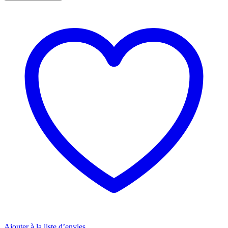
17-
an112nf
-
17,3"
FHD
-
Intel
Core
i7-
8750H
-
RAM
16Go
-
Stockage
1To
HDD
+
256Go
SSD
-
GTX
1070
quantity
Ajouter à la liste d’envies