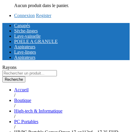
Aucun produit dans le panier.
Connexion
Register
Canapés
Sèche-linges
Lave-vaisselle
POELE A GRANULE
Aspirateurs
Lave-linges
Aspirateurs
Rayons
Recherche
Accueil
/
Boutique
/
High-tech & Informatique
/
PC Portables
/