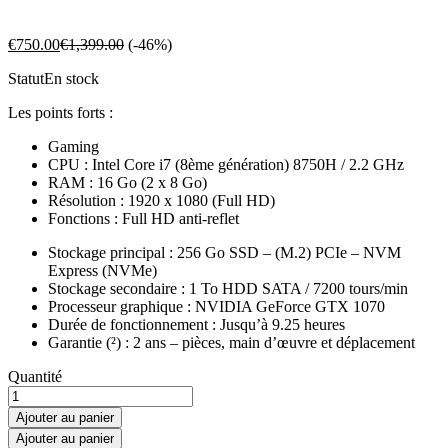
€
750.00
€
1,399.00
(-46%)
Statut
En stock
Les points forts :
Gaming
CPU : Intel Core i7 (8ème génération) 8750H / 2.2 GHz
RAM : 16 Go (2 x 8 Go)
Résolution : 1920 x 1080 (Full HD)
Fonctions : Full HD anti-reflet
Stockage principal : 256 Go SSD – (M.2) PCIe – NVM
Express (NVMe)
Stockage secondaire : 1 To HDD SATA / 7200 tours/min
Processeur graphique : NVIDIA GeForce GTX 1070
Durée de fonctionnement : Jusqu’à 9.25 heures
Garantie (²) : 2 ans – pièces, main d’œuvre et déplacement
HP
Quantité
PC
Portable
Ajouter au panier
Gamer
Ajouter au panier
Omen