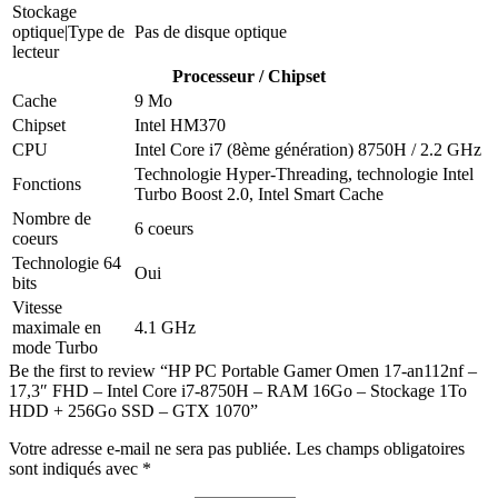
Stockage
optique|Type de
Pas de disque optique
lecteur
Processeur / Chipset
Cache
9 Mo
Chipset
Intel HM370
CPU
Intel Core i7 (8ème génération) 8750H / 2.2 GHz
Technologie Hyper-Threading, technologie Intel
Fonctions
Turbo Boost 2.0, Intel Smart Cache
Nombre de
6 coeurs
coeurs
Technologie 64
Oui
bits
Vitesse
maximale en
4.1 GHz
mode Turbo
Be the first to review “HP PC Portable Gamer Omen 17-an112nf –
17,3″ FHD – Intel Core i7-8750H – RAM 16Go – Stockage 1To
HDD + 256Go SSD – GTX 1070”
Votre adresse e-mail ne sera pas publiée.
Les champs obligatoires
sont indiqués avec
*