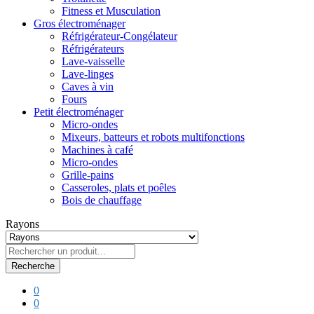
Fitness et Musculation
Gros électroménager
Réfrigérateur-Congélateur
Réfrigérateurs
Lave-vaisselle
Lave-linges
Caves à vin
Fours
Petit électroménager
Micro-ondes
Mixeurs, batteurs et robots multifonctions
Machines à café
Micro-ondes
Grille-pains
Casseroles, plats et poêles
Bois de chauffage
Rayons
Recherche
0
0