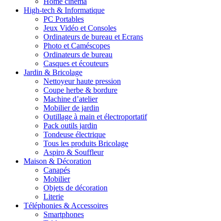
Home cinéma
High-tech & Informatique
PC Portables
Jeux Vidéo et Consoles
Ordinateurs de bureau et Ecrans
Photo et Caméscopes
Ordinateurs de bureau
Casques et écouteurs
Jardin & Bricolage
Nettoyeur haute pression
Coupe herbe & bordure
Machine d’atelier
Mobilier de jardin
Outillage à main et électroportatif
Pack outils jardin
Tondeuse électrique
Tous les produits Bricolage
Aspiro & Souffleur
Maison & Décoration
Canapés
Mobilier
Objets de décoration
Literie
Téléphonies & Accessoires
Smartphones