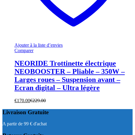
Ajouter à la liste d’envies
Comparer
NEORIDE Trottinette électrique
NEOBOOSTER – Pliable – 350W –
Larges roues – Suspension avant –
Ecran digital – Ultra légère
€
170.00
€
229.00
Livraison Gratuite
A partir de 99 € d'achat