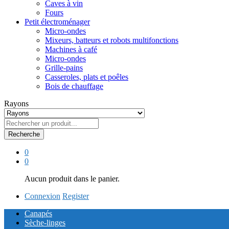
Caves à vin
Fours
Petit électroménager
Micro-ondes
Mixeurs, batteurs et robots multifonctions
Machines à café
Micro-ondes
Grille-pains
Casseroles, plats et poêles
Bois de chauffage
Rayons
Recherche
0
0
Aucun produit dans le panier.
Connexion
Register
Canapés
Sèche-linges