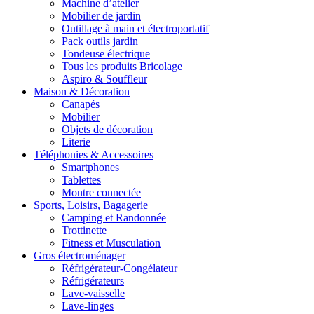
Machine d’atelier
Mobilier de jardin
Outillage à main et électroportatif
Pack outils jardin
Tondeuse électrique
Tous les produits Bricolage
Aspiro & Souffleur
Maison & Décoration
Canapés
Mobilier
Objets de décoration
Literie
Téléphonies & Accessoires
Smartphones
Tablettes
Montre connectée
Sports, Loisirs, Bagagerie
Camping et Randonnée
Trottinette
Fitness et Musculation
Gros électroménager
Réfrigérateur-Congélateur
Réfrigérateurs
Lave-vaisselle
Lave-linges