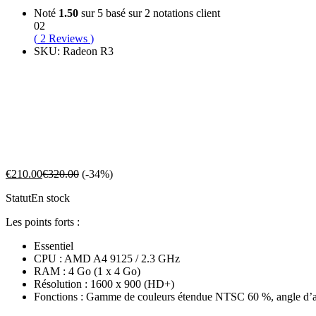
Noté
1.50
sur 5 basé sur
2
notations client
02
(
2
Reviews
)
SKU:
Radeon R3
€
210.00
€
320.00
(-34%)
Statut
En stock
Les points forts :
Essentiel
CPU : AMD A4 9125 / 2.3 GHz
RAM : 4 Go (1 x 4 Go)
Résolution : 1600 x 900 (HD+)
Fonctions : Gamme de couleurs étendue NTSC 60 %, angle d’af