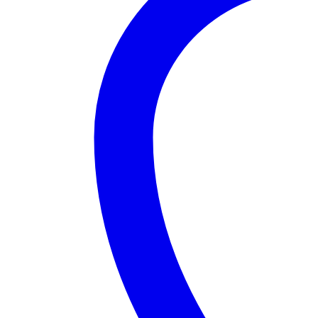
dur
1
To
-
Radeon
R3
-
DVD
-
AZERTY
-
Wi-
Fi
-
Windows
10
quantity