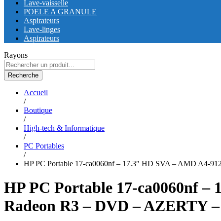
Lave-vaisselle
POELE A GRANULE
Aspirateurs
Lave-linges
Aspirateurs
Rayons
Recherche
Accueil
/
Boutique
/
High-tech & Informatique
/
PC Portables
/
HP PC Portable 17-ca0060nf – 17.3″ HD SVA – AMD A4-91
HP PC Portable 17-ca0060nf – 
Radeon R3 – DVD – AZERTY – 