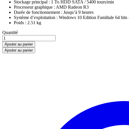
Stockage principal : 1 To HDD SATA / 5400 tours/min
Processeur graphique : AMD Radeon R3
Durée de fonctionnement : Jusqu’à 9 heures
Système d’exploitation : Windows 10 Edition Familiale 64 bits 
Poids : 2.51 kg
HP
Quantité
PC
Portable
Ajouter au panier
17-
Ajouter au panier
ca0060nf
-
17.3"
HD
SVA
-
AMD
A4-
9125
-
RAM
4
Go
-
Disque