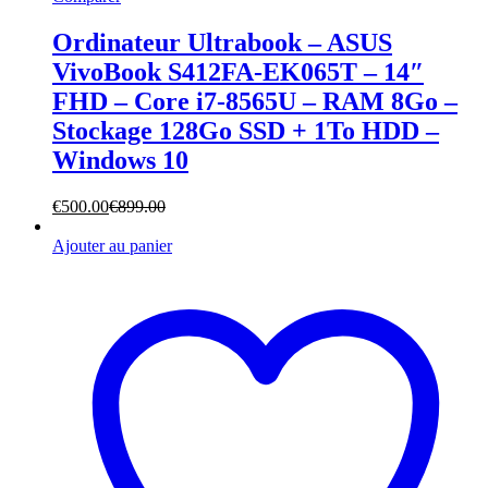
Ordinateur Ultrabook – ASUS
VivoBook S412FA-EK065T – 14″
FHD – Core i7-8565U – RAM 8Go –
Stockage 128Go SSD + 1To HDD –
Windows 10
€
500.00
€
899.00
Ajouter au panier