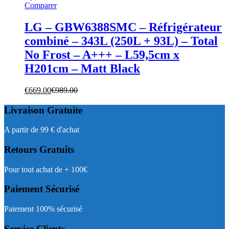
Comparer
LG – GBW6388SMC – Réfrigérateur
combiné – 343L (250L + 93L) – Total
No Frost – A+++ – L59,5cm x
H201cm – Matt Black
€
669.00
€
989.00
Livraison Gratuite
A partir de 99 € d'achat
Retours Gratuits
Pour tout achat de + 100€
Paiement Sécurisé
Paiement 100% sécurisé
Service Clients