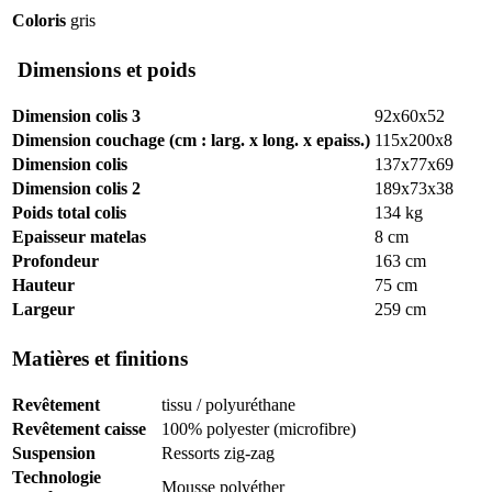
Coloris
gris
Dimensions et poids
Dimension colis 3
92x60x52
Dimension couchage (cm : larg. x long. x epaiss.)
115x200x8
Dimension colis
137x77x69
Dimension colis 2
189x73x38
Poids total colis
134 kg
Epaisseur matelas
8 cm
Profondeur
163 cm
Hauteur
75 cm
Largeur
259 cm
Matières et finitions
Revêtement
tissu / polyuréthane
Revêtement caisse
100% polyester (microfibre)
Suspension
Ressorts zig-zag
Technologie
Mousse polyéther