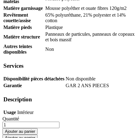
matelas
Matière garnissage
Mousse polyéther et ouate fibres 120g/m2
Revêtement
65% polyuréthane, 21% polyester et 14%
couette/assise
cotton
Matière pieds
Plastique
Panneaux de particules, panneaux de copeaux
Matière structure
et bois massif
Autres teintes
Non
disponibles
Services
Disponibilité pièces détachées
Non disponible
Garantie
GAR 2 ANS PIECES
Description
Usage
Intérieur
Canapé
Quantité
d'angle
convertible
Ajouter au panier
et
Ajouter au panier