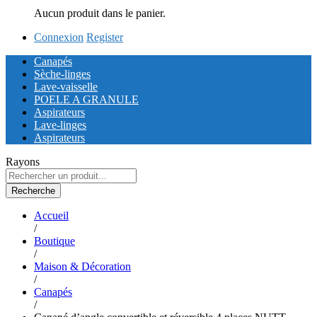
Aucun produit dans le panier.
Connexion
Register
Canapés
Sèche-linges
Lave-vaisselle
POELE A GRANULE
Aspirateurs
Lave-linges
Aspirateurs
Rayons
Recherche
Accueil
/
Boutique
/
Maison & Décoration
/
Canapés
/