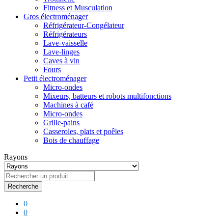
Fitness et Musculation
Gros électroménager
Réfrigérateur-Congélateur
Réfrigérateurs
Lave-vaisselle
Lave-linges
Caves à vin
Fours
Petit électroménager
Micro-ondes
Mixeurs, batteurs et robots multifonctions
Machines à café
Micro-ondes
Grille-pains
Casseroles, plats et poêles
Bois de chauffage
Rayons
Recherche
0
0