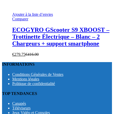
Ajouter à la liste d’envies
Comparer
ECOGYRO GScooter S9 XBOOST –
Trottinette Électrique – Blanc – 2
Chargeurs + support smartphone
€
279.75
€
416.00
INFORMATIONS
Conditions Générales de Ventes
Mentions légales
Politique de confidentialité
TOP TENDANCES
Canapés
Téléviseurs
Jeux Vidéo et Consoles