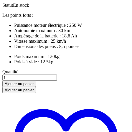
Statut
En stock
Les points forts :
Puissance moteur électrique : 250 W
Autonomie maximum : 30 km
Ampérage de la batterie : 18,6 Ah
Vitesse maximum : 25 km/h
Dimensions des pneus : 8,5 pouces
Poids maximum : 120kg
Poids à vide : 12.5kg
XIAOMI
Quantité
Trottinette
électrique
Ajouter au panier
M365
Ajouter au panier
-
250W
-
8
Ah
-
Noir
quantity