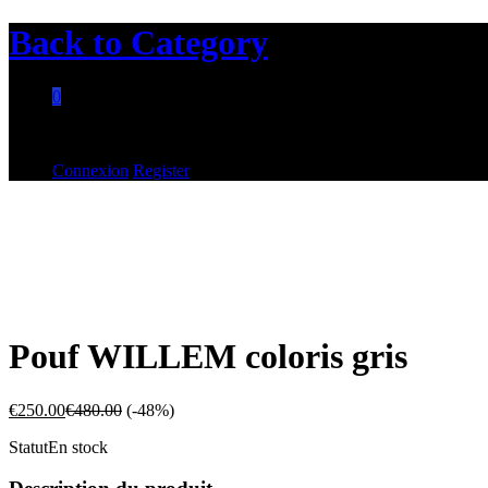
Back to
Category
0
Aucun produit dans le panier.
Connexion
Register
Pouf WILLEM coloris gris
€
250.00
€
480.00
(-48%)
Statut
En stock