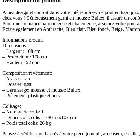
Description du produit
Alliez design et confort dans votre intérieur avec ce pouf en tissu gr
chez vous ! Généreusement garni en mousse Bultex, il assure un confort
Pour une ambiance harmonieuse et chaleureuse, associez votre pouf 
Existe également en Anthracite, Bleu clair, Bleu foncé, Beige, Marron
Informations produit
Dimensions:
– Largeur : 108 cm
– Profondeur : 108 cm
– Hauteur : 52 cm
Composition/revêtement:
– Assise: tissu
– Dossier: tissu
– Garnissage: mousse et mousse Bultex
– Piètement: plastique et bois
Colisage:
– Nombre de colis: 1
– Dimensions colis : 108x52x108 cm
– Poids total colis: 26 kg
Pensez à vérifier que l’accès à votre pièce (couloir, ascenseur, escalier,