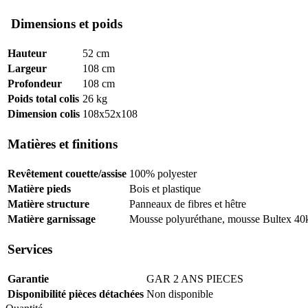
Dimensions et poids
Hauteur
52 cm
Largeur
108 cm
Profondeur
108 cm
Poids total colis
26 kg
Dimension colis
108x52x108
Matières et finitions
Revêtement couette/assise
100% polyester
Matière pieds
Bois et plastique
Matière structure
Panneaux de fibres et hêtre
Matière garnissage
Mousse polyuréthane, mousse Bultex 40kg
Services
Garantie
GAR 2 ANS PIECES
Disponibilité pièces détachées
Non disponible
Pouf