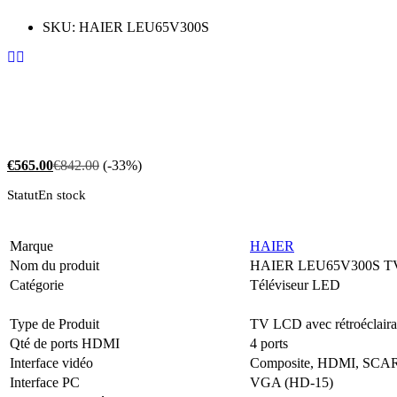
SKU:
HAIER LEU65V300S
€
565.00
€
842.00
(-33%)
Statut
En stock
Marque
HAIER
Nom du produit
HAIER LEU65V300S TV 
Catégorie
Téléviseur LED
Type de Produit
TV LCD avec rétroéclair
Qté de ports HDMI
4 ports
Interface vidéo
Composite, HDMI, SCA
Interface PC
VGA (HD-15)