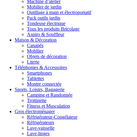
Machine d’atelier
Mobilier de jardin
Outillage à main et électroportatif
Pack outils jardin
Tondeuse électrique
Tous les produits Bricolage
Aspiro & Souffleur
Maison & Décoration
Canapés
Mobilier
Objets de décoration
Literie
Téléphonies & Accessoires
Smartphones
Tablettes
Montre connectée
Sports, Loisirs, Bagagerie
Camping et Randonnée
Trottinette
Fitness et Musculation
Gros électroménager
Réfrigérateur-Congélateur
Réfrigérateurs
Lave-vaisselle
Lave-linges