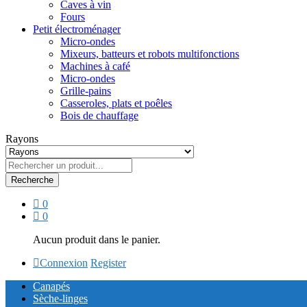
Caves à vin
Fours
Petit électroménager
Micro-ondes
Mixeurs, batteurs et robots multifonctions
Machines à café
Micro-ondes
Grille-pains
Casseroles, plats et poêles
Bois de chauffage
Rayons
Recherche
0
0
Aucun produit dans le panier.
Connexion
Register
Canapés
Sèche-linges