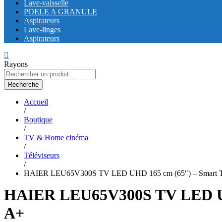
Lave-vaisselle
POELE A GRANULE
Aspirateurs
Lave-linges
Aspirateurs
Rayons
Recherche
Accueil
/
Boutique
/
TV & Home cinéma
/
Téléviseurs
/
HAIER LEU65V300S TV LED UHD 165 cm (65″) – Smart TV 
HAIER LEU65V300S TV LED UHD 
A+