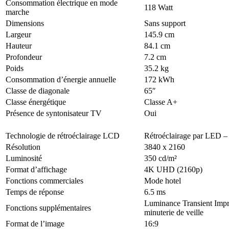
Consommation électrique en mode
118 Watt
marche
Dimensions
Sans support
Largeur
145.9 cm
Hauteur
84.1 cm
Profondeur
7.2 cm
Poids
35.2 kg
Consommation d’énergie annuelle
172 kWh
Classe de diagonale
65″
Classe énergétique
Classe A+
Présence de syntonisateur TV
Oui
Technologie de rétroéclairage LCD
Rétroéclairage par LED 
Résolution
3840 x 2160
Luminosité
350 cd/m²
Format d’affichage
4K UHD (2160p)
Fonctions commerciales
Mode hotel
Temps de réponse
6.5 ms
Luminance Transient Imp
Fonctions supplémentaires
minuterie de veille
Format de l’image
16:9