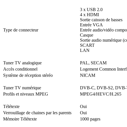
3 x USB 2.0
4 x HDMI
Sortie caisson de basses
Entrée VGA
Type de connecteur
Entrée audio/vidéo compo
Casque
Sortie audio numérique (c
SCART
LAN
Tuner TV analogique
PAL, SECAM
Accès conditionnel
Logement Common Interfa
Système de réception stéréo
NICAM
Tuner TV numérique
DVB-C, DVB-S2, DVB-
Profils et niveaux MPEG
MPEG4/HEVC/H.265
Télétexte
Oui
Verrouillage de chaines par les parents
Oui
Mémoire Télétexte
1000 pages