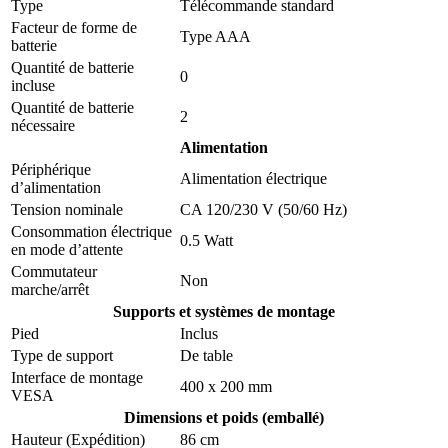
Type
Télécommande standard
Facteur de forme de
Type AAA
batterie
Quantité de batterie
0
incluse
Quantité de batterie
2
nécessaire
Alimentation
Périphérique
Alimentation électrique
d’alimentation
Tension nominale
CA 120/230 V (50/60 Hz)
Consommation électrique
0.5 Watt
en mode d’attente
Commutateur
Non
marche/arrêt
Supports et systèmes de montage
Pied
Inclus
Type de support
De table
Interface de montage
400 x 200 mm
VESA
Dimensions et poids (emballé)
Hauteur (Expédition)
86 cm