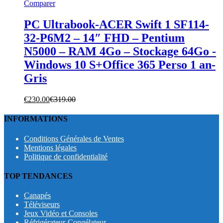
Comparer
PC Ultrabook-ACER Swift 1 SF114-
32-P6M2 – 14″ FHD – Pentium
N5000 – RAM 4Go – Stockage 64Go -
Windows 10 S+Office 365 Perso 1 an-
Gris
€
230.00
€
319.00
INFORMATIONS
Conditions Générales de Ventes
Mentions légales
Politique de confidentialité
TOP TENDANCES
Canapés
Téléviseurs
Jeux Vidéo et Consoles
Réfrigérateur-Congélateur