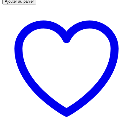
Ajouter au panier
4
K
UHD
55'
(140
cm)
-
Résolution
3840x2160
-
3x
HDMI,
2x
USB
-
Pied
central
-
Port
optique
quantity