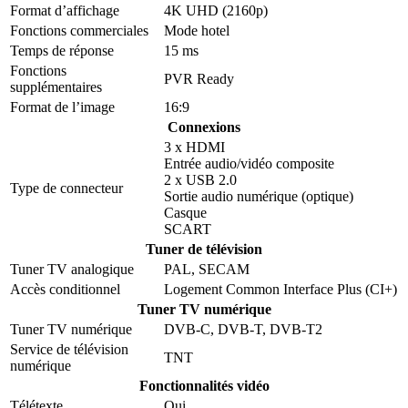
Format d’affichage
4K UHD (2160p)
Fonctions commerciales
Mode hotel
Temps de réponse
15 ms
Fonctions
PVR Ready
supplémentaires
Format de l’image
16:9
Connexions
3 x HDMI
Entrée audio/vidéo composite
2 x USB 2.0
Type de connecteur
Sortie audio numérique (optique)
Casque
SCART
Tuner de télévision
Tuner TV analogique
PAL, SECAM
Accès conditionnel
Logement Common Interface Plus (CI+)
Tuner TV numérique
Tuner TV numérique
DVB-C, DVB-T, DVB-T2
Service de télévision
TNT
numérique
Fonctionnalités vidéo
Télétexte
Oui