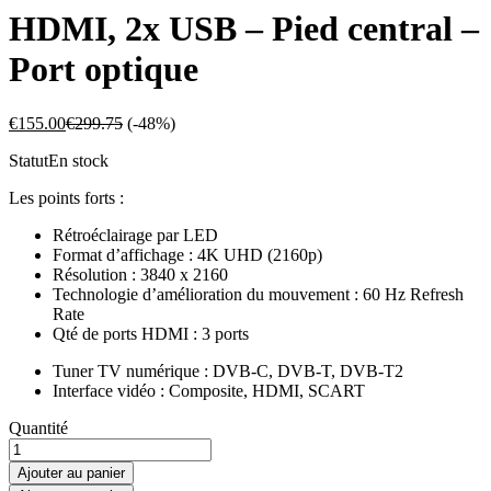
HDMI, 2x USB – Pied central –
Port optique
€
155.00
€
299.75
(-48%)
Statut
En stock
Les points forts :
Rétroéclairage par LED
Format d’affichage : 4K UHD (2160p)
Résolution : 3840 x 2160
Technologie d’amélioration du mouvement : 60 Hz Refresh
Rate
Qté de ports HDMI : 3 ports
Tuner TV numérique : DVB-C, DVB-T, DVB-T2
Interface vidéo : Composite, HDMI, SCART
CONTINENTAL
Quantité
EDISON
TV
Ajouter au panier
LED