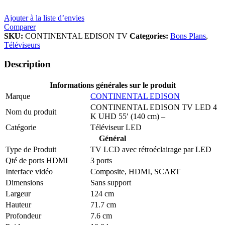
Ajouter à la liste d’envies
Comparer
SKU:
CONTINENTAL EDISON TV
Categories:
Bons Plans
,
Téléviseurs
Description
Informations générales sur le produit
Marque
CONTINENTAL EDISON
CONTINENTAL EDISON TV LED 4
Nom du produit
K UHD 55′ (140 cm) –
Catégorie
Téléviseur LED
Général
Type de Produit
TV LCD avec rétroéclairage par LED
Qté de ports HDMI
3 ports
Interface vidéo
Composite, HDMI, SCART
Dimensions
Sans support
Largeur
124 cm
Hauteur
71.7 cm
Profondeur
7.6 cm