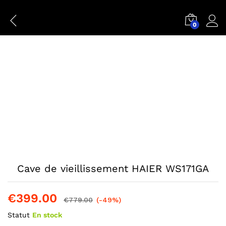
Back to
Category
0
Conn
Cave de vieillissement HAIER WS171GA
€
399.00
€
779.00
(-49%)
Statut
En stock