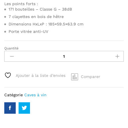
Les points forts :
171 bouteilles – Classe G – 38dB
7 clayettes en bois de hêtre
Dimensions HxLxP : 185×59.5×63.9 cm
Porte vitrée anti-UV
Quantité
Cave
de
vieillissement
HAIER
WS171GA
Ajouter à la liste d’envies
Comparer
quantity
Catégorie
Caves à vin