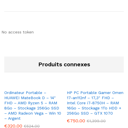
No access token
Produits connexes
Ordinateur Portable –
HP PC Portable Gamer Omen
HUAWEI MateBook D – 14″
17-an112nf – 17,3″ FHD –
FHD – AMD Ryzen 5 – RAM
Intel Core i7-8750H – RAM
8Go – Stockage 256Go SSD
16Go – Stockage 1To HDD +
– AMD Radeon Vega – Win 10
256Go SSD – GTX 1070
– Argent
€
750.00
€
1,399.00
€
320.00
€
524.00