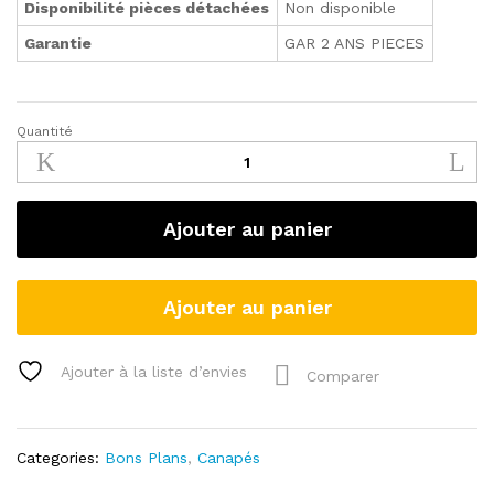
Disponibilité pièces détachées
Non disponible
Garantie
GAR 2 ANS PIECES
Quantité
Canapé
droit
fixe
2
Ajouter au panier
places
WILLEM
coloris
Ajouter au panier
gris
quantity
Ajouter à la liste d’envies
Comparer
Categories:
Bons Plans
,
Canapés