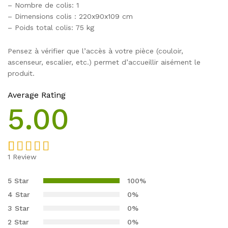
– Nombre de colis: 1
– Dimensions colis : 220x90x109 cm
– Poids total colis: 75 kg
Pensez à vérifier que l’accès à votre pièce (couloir,
ascenseur, escalier, etc.) permet d’accueillir aisément le
produit.
Average Rating
5.00
1
Review
Noté
1
5.00
sur 5 basé
5 Star
100%
sur
4 Star
0%
notation
3 Star
0%
client
2 Star
0%