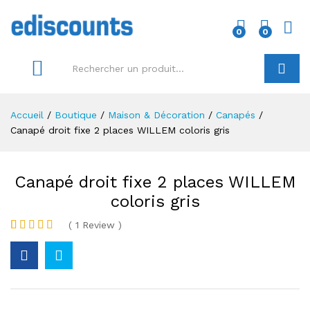
0
0
Conn
Recherc
Accueil
/
Boutique
/
Maison & Décoration
/
Canapés
/
Canapé droit fixe 2 places WILLEM coloris gris
Canapé droit fixe 2 places WILLEM
coloris gris
(
1
Review
)
Noté
1
5.00
sur 5 basé
sur
notation
client