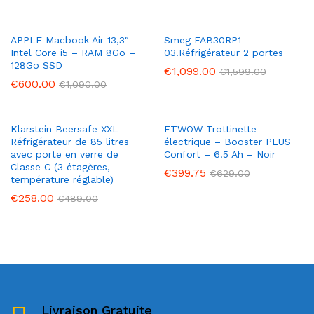
APPLE Macbook Air 13,3″ –
Smeg FAB30RP1
Intel Core i5 – RAM 8Go –
03.Réfrigérateur 2 portes
128Go SSD
€
1,099.00
€
1,599.00
€
600.00
€
1,090.00
Klarstein Beersafe XXL –
ETWOW Trottinette
Réfrigérateur de 85 litres
électrique – Booster PLUS
avec porte en verre de
Confort – 6.5 Ah – Noir
Classe C (3 étagères,
€
399.75
€
629.00
température réglable)
€
258.00
€
489.00
Livraison Gratuite