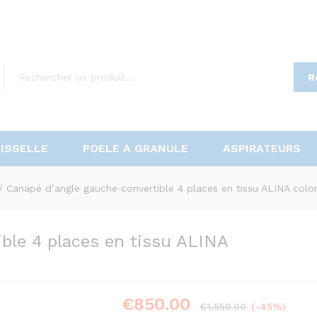
R
AISSELLE
POELE A GRANULE
ASPIRATEURS
/
Canapé d’angle gauche convertible 4 places en tissu ALINA color
ble 4 places en tissu ALINA
€
850.00
€
1,550.00
(-45%)