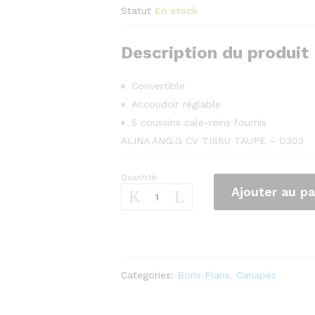
Statut
En stock
Description du produit
Convertible
Accoudoir réglable
5 coussins cale-reins fournis
ALINA ANG.G CV TISSU TAUPE – D303
Quantité
Canapé
Ajouter au pa
d'angle
gauche
convertible
4
places
en
Categories:
Bons Plans
,
Canapés
tissu
ALINA