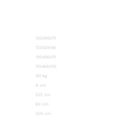
120x86x111
133x230x6
195x86x111
110x86x110
161 kg
6 cm
222 cm
83 cm
300 cm