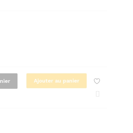
Ajouter au panier
nier
Com
pare
r