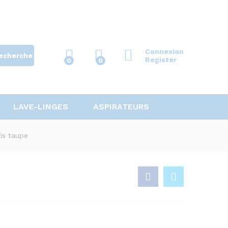
Connexion
echerche
Register
0
0
LAVE-LINGES
ASPIRATEURS
is taupe