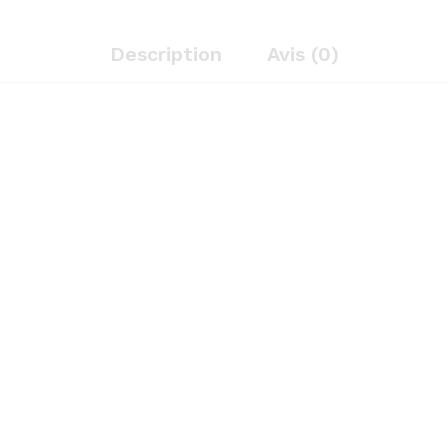
coloris
taupe
Description
quantity
Avis (0)