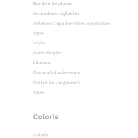
Nombre de places
Accoudoirs réglables
Tétières / appuie-têtes ajustables
Type
Style
Coté d’angle
Liseuse
Coussin(s) cale-reins
Coffre de rangement
Type
Coloris
Coloris