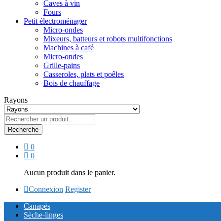
Caves à vin
Fours
Petit électroménager
Micro-ondes
Mixeurs, batteurs et robots multifonctions
Machines à café
Micro-ondes
Grille-pains
Casseroles, plats et poêles
Bois de chauffage
Rayons
Recherche
0
0
Aucun produit dans le panier.
Connexion
Register
Canapés
Sèche-linges