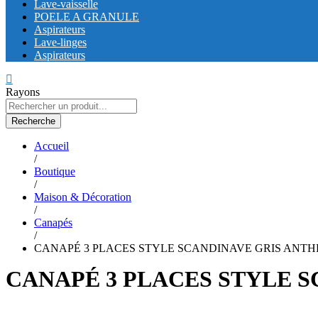
Lave-vaisselle
POELE A GRANULE
Aspirateurs
Lave-linges
Aspirateurs
Rayons
Recherche
Accueil
/
Boutique
/
Maison & Décoration
/
Canapés
/
CANAPÉ 3 PLACES STYLE SCANDINAVE GRIS ANTH
CANAPÉ 3 PLACES STYLE 