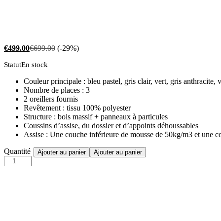
€
499.00
€
699.00
(-29%)
Statut
En stock
Couleur principale : bleu pastel, gris clair, vert, gris anthracite,
Nombre de places : 3
2 oreillers fournis
Revêtement : tissu 100% polyester
Structure : bois massif + panneaux à particules
Coussins d’assise, du dossier et d’appoints déhoussables
Assise : Une couche inférieure de mousse de 50kg/m3 et une 
CANAPÉ
Quantité
Ajouter au panier
Ajouter au panier
3
PLACES
STYLE
SCANDINAVE
GRIS
ANTHRACITE
quantity