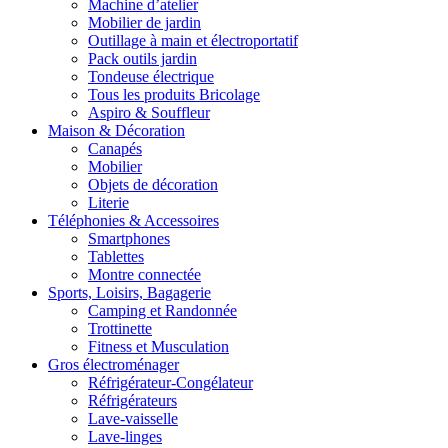
Machine d’atelier
Mobilier de jardin
Outillage à main et électroportatif
Pack outils jardin
Tondeuse électrique
Tous les produits Bricolage
Aspiro & Souffleur
Maison & Décoration
Canapés
Mobilier
Objets de décoration
Literie
Téléphonies & Accessoires
Smartphones
Tablettes
Montre connectée
Sports, Loisirs, Bagagerie
Camping et Randonnée
Trottinette
Fitness et Musculation
Gros électroménager
Réfrigérateur-Congélateur
Réfrigérateurs
Lave-vaisselle
Lave-linges