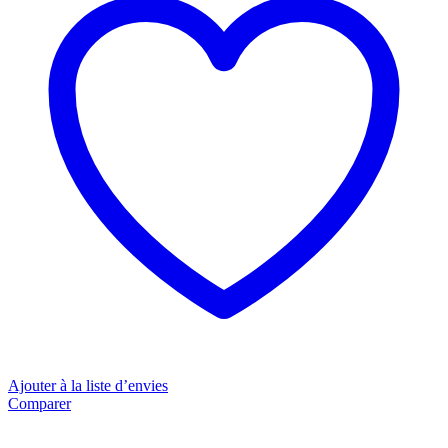
couverts
-
44dB
-
A+++
-
Larg.
60cm
quantity
Ajouter à la liste d’envies
Comparer