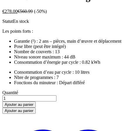
€
278.00
€
560.99
(-50%)
Statut
En stock
Les points forts :
Garantie (²) : 2 ans – pièces, main d’œuvre et déplacement
Pose libre (peut être intégré)
Nombre de couverts : 13
Niveau sonore maximum : 44 dB
Consommation d’énergie par cycle : 0.82 kWh
Consommation d’eau par cycle : 10 litres
Nbre de programmes : 7
Fonctions du minuteur : Départ différé
BRANDT
Quantité
DFH13534W
-
Ajouter au panier
Lave-
Ajouter au panier
vaisselle
posable
-
13