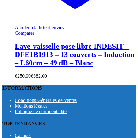
Ajouter à la liste d’envies
Comparer
Lave-vaisselle pose libre INDESIT –
DFE1B1913 – 13 couverts – Induction
– L60cm – 49 dB – Blanc
€
250.00
€
382.00
INFORMATIONS
Conditions Générales de Ventes
Mentions légales
Politique de confidentialité
TOP TENDANCES
Canapés