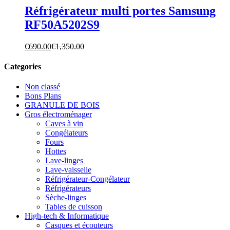
Réfrigérateur multi portes Samsung
RF50A5202S9
€
690.00
€
1,350.00
Categories
Non classé
Bons Plans
GRANULE DE BOIS
Gros électroménager
Caves à vin
Congélateurs
Fours
Hottes
Lave-linges
Lave-vaisselle
Réfrigérateur-Congélateur
Réfrigérateurs
Sèche-linges
Tables de cuisson
High-tech & Informatique
Casques et écouteurs