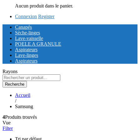
Aucun produit dans le panier.
Connexion
Register
Canapés
Sèche-linges
Lave-vaisselle
POELE A GRANULE
Aspirateurs
Lave-linges
Aspirateurs
Rayons
Recherche
Accueil
/
Samsung
4
Produits trouvés
Vue
Filter
Tri par défaut