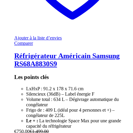
Ajouter à la liste d’envies
Comparer
Réfrigérateur Américain Samsung
RS68A8830S9
Les points clés
LxHxP : 91.2 x 178 x 71.6 cm
Silencieux (36dB) – Label énergie F
Volume total : 634 L – Dégivrage automatique du
congélateur
Frigo de : 409 L (idéal pour 4 personnes et +) –
congélateur de 225L
Le + :
La technologie Space Max pour une grande
capacité du réfrigérateur
€
750.00
€
1,499.00