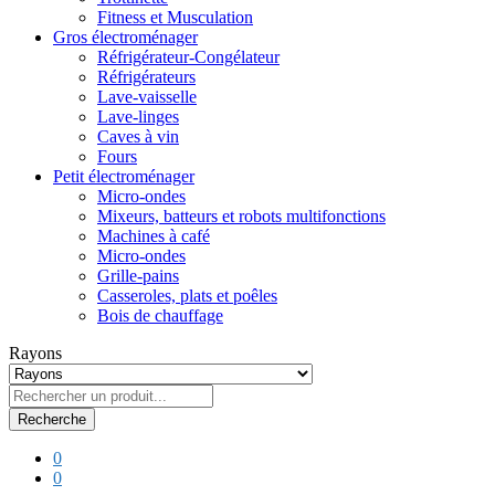
Fitness et Musculation
Gros électroménager
Réfrigérateur-Congélateur
Réfrigérateurs
Lave-vaisselle
Lave-linges
Caves à vin
Fours
Petit électroménager
Micro-ondes
Mixeurs, batteurs et robots multifonctions
Machines à café
Micro-ondes
Grille-pains
Casseroles, plats et poêles
Bois de chauffage
Rayons
Recherche
0
0