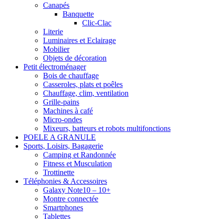
Canapés
Banquette
Clic-Clac
Literie
Luminaires et Eclairage
Mobilier
Objets de décoration
Petit électroménager
Bois de chauffage
Casseroles, plats et poêles
Chauffage, clim, ventilation
Grille-pains
Machines à café
Micro-ondes
Mixeurs, batteurs et robots multifonctions
POELE A GRANULE
Sports, Loisirs, Bagagerie
Camping et Randonnée
Fitness et Musculation
Trottinette
Téléphonies & Accessoires
Galaxy Note10 – 10+
Montre connectée
Smartphones
Tablettes