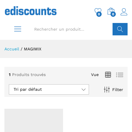
0
0
Conn
Recherch
Accueil
/
MAGIMIX
1
Produits trouvés
Vue
Tri par défaut
Filter