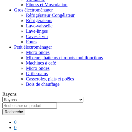
Fitness et Musculation
Gros électroménager
Réfrigérateur-Congélateur
Réfrigérateurs
Lave-vaisselle
Lave-linges
Caves à vin
Fours
Petit électroménager
Micro-ondes
Mixeurs, batteurs et robots multifonctions
Machines à café
Micro-ondes
Grille-pains
Casseroles, plats et poêles
Bois de chauffage
Rayons
Recherche
0
0