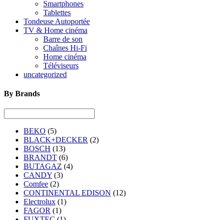
Smartphones
Tablettes
Tondeuse Autoportée
TV & Home cinéma
Barre de son
Chaînes Hi-Fi
Home cinéma
Téléviseurs
uncategorized
By Brands
BEKO
(5)
BLACK+DECKER
(2)
BOSCH
(13)
BRANDT
(6)
BUTAGAZ
(4)
CANDY
(3)
Comfee
(2)
CONTINENTAL EDISON
(12)
Electrolux
(1)
FAGOR
(1)
FUXTEC
(1)