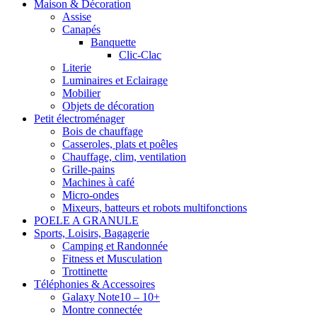
Maison & Décoration
Assise
Canapés
Banquette
Clic-Clac
Literie
Luminaires et Eclairage
Mobilier
Objets de décoration
Petit électroménager
Bois de chauffage
Casseroles, plats et poêles
Chauffage, clim, ventilation
Grille-pains
Machines à café
Micro-ondes
Mixeurs, batteurs et robots multifonctions
POELE A GRANULE
Sports, Loisirs, Bagagerie
Camping et Randonnée
Fitness et Musculation
Trottinette
Téléphonies & Accessoires
Galaxy Note10 – 10+
Montre connectée