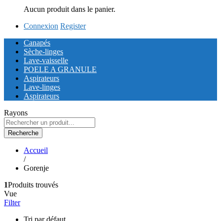
Aucun produit dans le panier.
Connexion
Register
Canapés
Sèche-linges
Lave-vaisselle
POELE A GRANULE
Aspirateurs
Lave-linges
Aspirateurs
Rayons
Recherche
Accueil
/
Gorenje
1
Produits trouvés
Vue
Filter
Tri par défaut