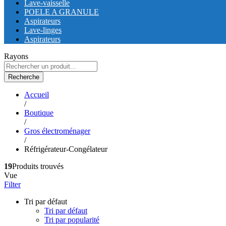
Lave-vaisselle
POELE A GRANULE
Aspirateurs
Lave-linges
Aspirateurs
Rayons
Recherche
Accueil
/
Boutique
/
Gros électroménager
/
Réfrigérateur-Congélateur
19
Produits trouvés
Vue
Filter
Tri par défaut
Tri par défaut
Tri par popularité