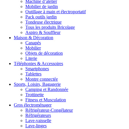
Machine d’atelier
Mobilier de jardin
Outillage à main et électroportatif
Pack outils jardin
Tondeuse électrique
Tous les produits Bricolage
Aspiro & Souffleur
Maison & Décoration
Canapés
Mobilier
Objets de décoration
Literie
Téléphonies & Accessoires
Smartphones
Tablettes
Montre connectée
Sports, Loisirs, Bagagerie
Camping et Randonnée
Trottinette
Fitness et Musculation
Gros électroménager
Réfrigérateur-Congélateur
Réfrigérateurs
Lave-vaisselle
Lave-linges