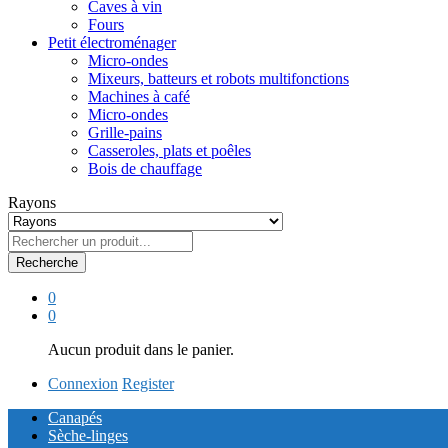
Caves à vin
Fours
Petit électroménager
Micro-ondes
Mixeurs, batteurs et robots multifonctions
Machines à café
Micro-ondes
Grille-pains
Casseroles, plats et poêles
Bois de chauffage
Rayons
Recherche
0
0
Aucun produit dans le panier.
Connexion
Register
Canapés
Sèche-linges