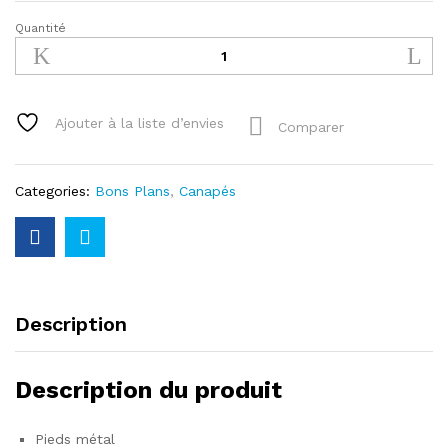
Quantité
Canapé
fixe
3
place
en
Ajouter à la liste d’envies
Comparer
tissu
AXEL
coloris
Categories:
Bons Plans
,
Canapés
anthracite
quantity
Description
Description du produit
Pieds métal