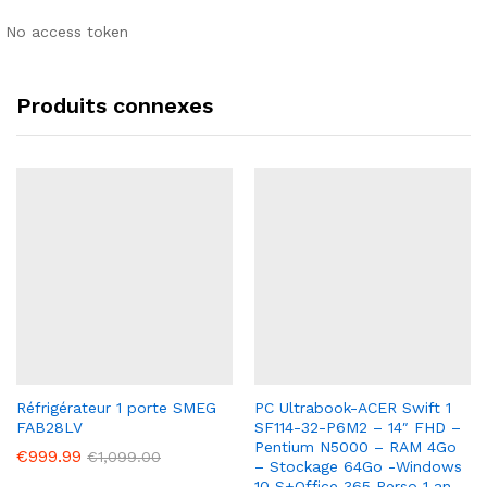
No access token
Produits connexes
Réfrigérateur 1 porte SMEG
PC Ultrabook-ACER Swift 1
FAB28LV
SF114-32-P6M2 – 14″ FHD –
Pentium N5000 – RAM 4Go
€
999.99
€
1,099.00
– Stockage 64Go -Windows
10 S+Office 365 Perso 1 an-