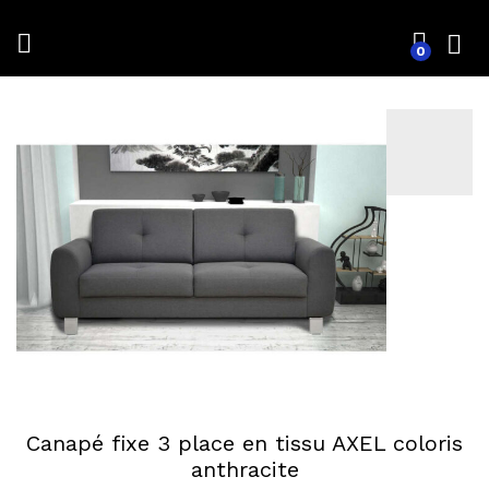
Back to
Category
0
Conn
Canapé fixe 3 place en tissu AXEL coloris
anthracite