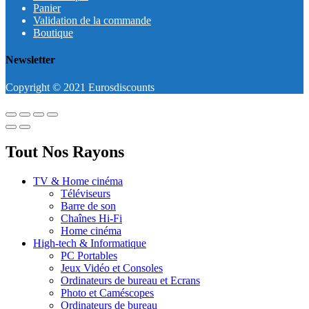
Panier
Validation de la commande
Boutique
Newsletter
Copyright © 2021 Eurosdiscounts
Tout Nos Rayons
TV & Home cinéma
Téléviseurs
Barre de son
Chaînes Hi-Fi
Home cinéma
High-tech & Informatique
PC Portables
Jeux Vidéo et Consoles
Ordinateurs de bureau et Ecrans
Photo et Caméscopes
Ordinateurs de bureau