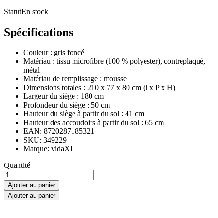
Statut
En stock
Spécifications
Couleur : gris foncé
Matériau : tissu microfibre (100 % polyester), contreplaqué,
métal
Matériau de remplissage : mousse
Dimensions totales : 210 x 77 x 80 cm (l x P x H)
Largeur du siège : 180 cm
Profondeur du siège : 50 cm
Hauteur du siège à partir du sol : 41 cm
Hauteur des accoudoirs à partir du sol : 65 cm
EAN: 8720287185321
SKU: 349229
Marque: vidaXL
Canapé
Quantité
à
3
Ajouter au panier
places
Ajouter au panier
Gris
foncé
180