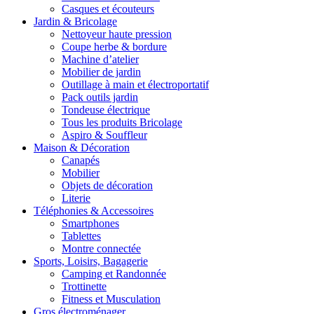
Casques et écouteurs
Jardin & Bricolage
Nettoyeur haute pression
Coupe herbe & bordure
Machine d’atelier
Mobilier de jardin
Outillage à main et électroportatif
Pack outils jardin
Tondeuse électrique
Tous les produits Bricolage
Aspiro & Souffleur
Maison & Décoration
Canapés
Mobilier
Objets de décoration
Literie
Téléphonies & Accessoires
Smartphones
Tablettes
Montre connectée
Sports, Loisirs, Bagagerie
Camping et Randonnée
Trottinette
Fitness et Musculation
Gros électroménager