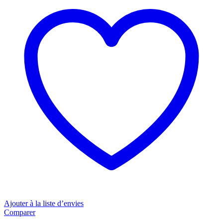
cm
Tissu
microfibre
quantity
Ajouter à la liste d’envies
Comparer