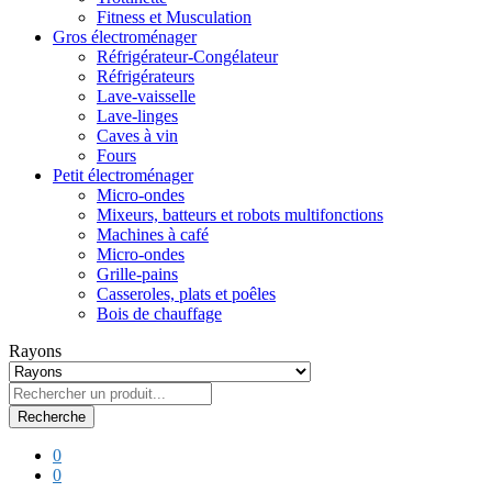
Fitness et Musculation
Gros électroménager
Réfrigérateur-Congélateur
Réfrigérateurs
Lave-vaisselle
Lave-linges
Caves à vin
Fours
Petit électroménager
Micro-ondes
Mixeurs, batteurs et robots multifonctions
Machines à café
Micro-ondes
Grille-pains
Casseroles, plats et poêles
Bois de chauffage
Rayons
Recherche
0
0