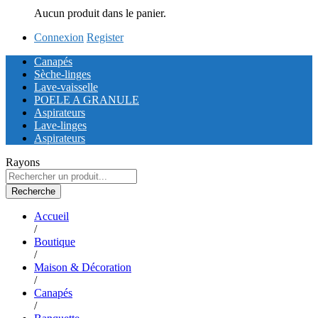
Aucun produit dans le panier.
Connexion
Register
Canapés
Sèche-linges
Lave-vaisselle
POELE A GRANULE
Aspirateurs
Lave-linges
Aspirateurs
Rayons
Recherche
Accueil
/
Boutique
/
Maison & Décoration
/
Canapés
/